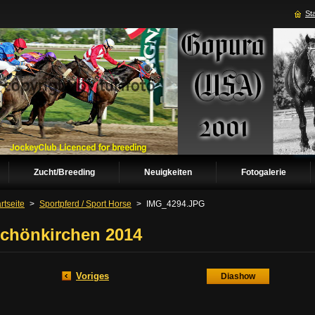
Sta
Zucht/Breeding
Neuigkeiten
Fotogalerie
rtseite
>
Sportpferd / Sport Horse
>
IMG_4294.JPG
chönkirchen 2014
Voriges
Diashow