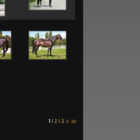
1
|
2
|
3
>
>>