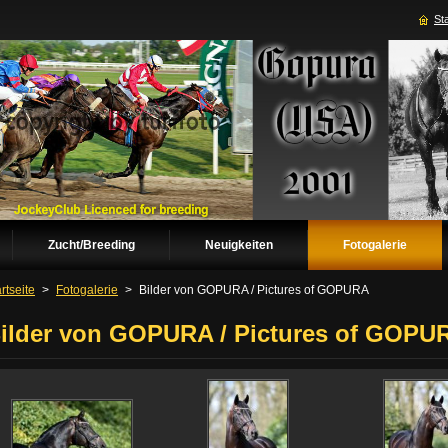
Sta
Zucht/Breeding
Neuigkeiten
Fotogalerie
rtseite
>
Fotogalerie
>
Bilder von GOPURA / Pictures of GOPURA
ilder von GOPURA / Pictures of GOPU